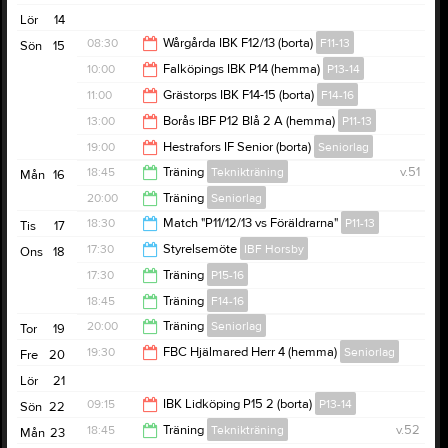
21:30
Lör
14
08:30
Wårgårda IBK F12/13 (borta)
F11-13
Sön
15
10:00
Falköpings IBK P14 (hemma)
P13-14
10:30
11:00
Grästorps IBK F14-15 (borta)
F14-16
12:00
13:00
Borås IBF P12 Blå 2 A (hemma)
P11-13
13:00
19:00
Hestrafors IF Senior (borta)
Seniorlag
15:00
18:45
Träning
Teknikträning
v.51
Mån
16
21:00
20:00
Träning
Seniorlag
20:00
18:30
Match "P11/12/13 vs Föräldrarna"
P11-13
Tis
17
21:30
17:30
Styrelsemöte
IBF Horsby
Ons
18
20:00
17:30
Träning
P15-16
19:30
18:45
Träning
F14-16
18:45
20:00
Träning
Seniorlag
Tor
19
20:00
19:30
FBC Hjälmared Herr 4 (hemma)
Seniorlag
Fre
20
21:30
Lör
21
21:30
09:15
IBK Lidköping P15 2 (borta)
P13-14
Sön
22
18:45
Träning
Teknikträning
v.52
Mån
23