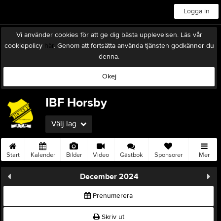
Logga in
Vi använder cookies för att ge dig bästa upplevelsen. Läs vår
cookiepolicy
här
. Genom att fortsätta använda tjänsten godkänner du
denna.
Okej
IBF Horsby
Välj lag
Start
Kalender
Bilder
Video
Gästbok
Sponsorer
Mer
December 2024
Prenumerera
Skriv ut