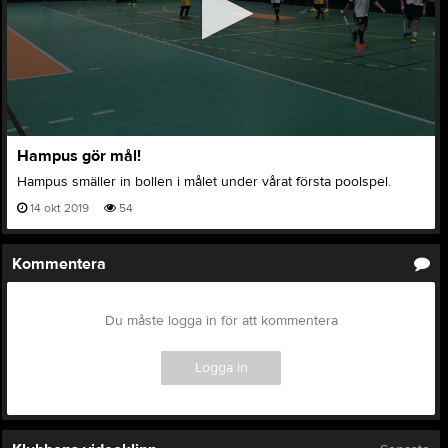
0
Hampus gör mål!
seconds
of
Hampus smäller in bollen i målet under vårat första poolspel.
0
seconds
14 okt 2019
54
Kommentera
Du måste logga in för att kommentera
Logga in