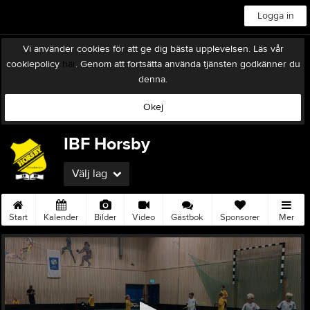
Logga in
Vi använder cookies för att ge dig bästa upplevelsen. Läs vår
cookiepolicy
här
. Genom att fortsätta använda tjänsten godkänner du
denna.
Okej
IBF Horsby
Välj lag
Start
Kalender
Bilder
Video
Gästbok
Sponsorer
Mer